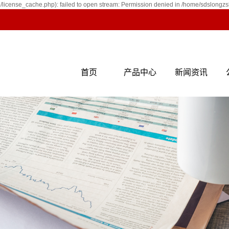
icense_cache.php): failed to open stream: Permission denied in /home/sdslongz
首页
产品中心
新闻资讯