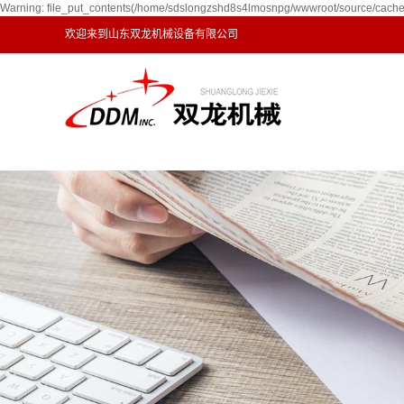
Warning: file_put_contents(/home/sdslongzshd8s4lmosnpg/wwwroot/source/cache/l
欢迎来到山东双龙机械设备有限公司