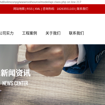
shd8s4lmosnpg/wwwroot/source/model/api.class.php on line 217
网站地图
|
RSS
|
XML
| 咨询热线：18263551103 |
联系我们
公司实力
工程案例
关于我们
联系我们