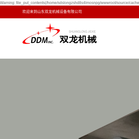
Warning: file_put_contents(/home/sdslongzshd8s4lmosnpg/wwwroot/source/cache/l
欢迎来到山东双龙机械设备有限公司