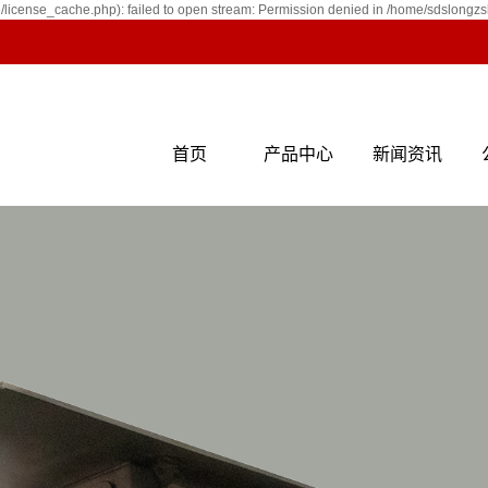
icense_cache.php): failed to open stream: Permission denied in /home/sdslongz
首页
产品中心
新闻资讯