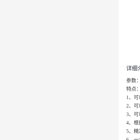
详细
参数
特点
1、
可
2、
可
3、
可
4、
根
5、
精
6、
一