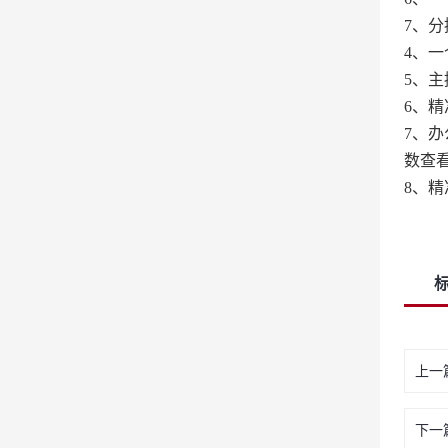
7、
分
4、
一
5、
主
6、
精
7、
办
数查
8、
精
上一
下一