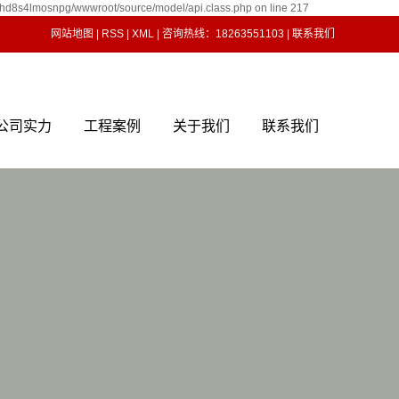
shd8s4lmosnpg/wwwroot/source/model/api.class.php on line 217
网站地图
|
RSS
|
XML
| 咨询热线：18263551103 |
联系我们
公司实力
工程案例
关于我们
联系我们