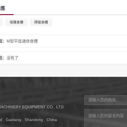
标签
母猪食槽
焊接食槽
篇：
M型平底通体食槽
篇：
没有了
CHINERY EQUIPMENT CO., LTD
otang , Shandong , China