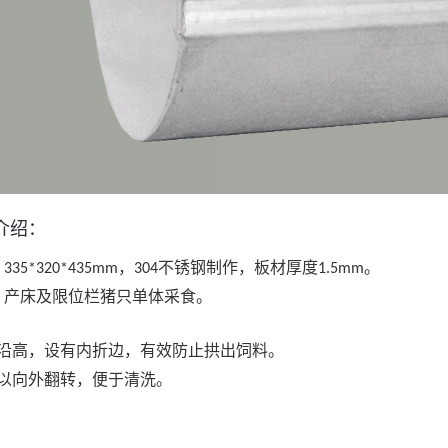
介绍：
：
，
不锈钢制作，板材厚度
。
335*320*435mm
304
1.5mm
：产床及限位栏猪只单体采食。
：
沿高，设有内折边，有效防止拱出饲料。
以向外翻转，便于清洗。