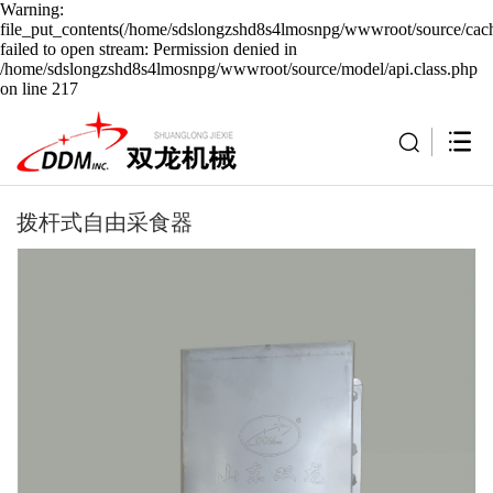
Warning:
file_put_contents(/home/sdslongzshd8s4lmosnpg/wwwroot/source/cach
failed to open stream: Permission denied in
/home/sdslongzshd8s4lmosnpg/wwwroot/source/model/api.class.php
on line 217
拨杆式自由采食器