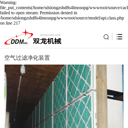
Warning:
file_put_contents(/home/sdslongzshd8s4lmosnpg/wwwroot/source/cach
failed to open stream: Permission denied in
/home/sdslongzshd8s4lmosnpg/wwwroot/source/model/api.class.php
on line 217
空气过滤净化装置